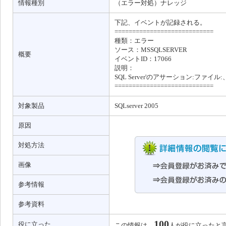
情報種別
（エラー対処）ナレッジ
下記、イベントが記録される。
============================
種類：エラー
ソース：MSSQLSERVER
概要
イベントID：17066
説明：
SQL Server'のアサーション:ファイル:
============================
対象製品
SQLserver 2005
原因
対処方法
画像
参考情報
参考資料
100
役に立った
この情報は
人が役に立ったと