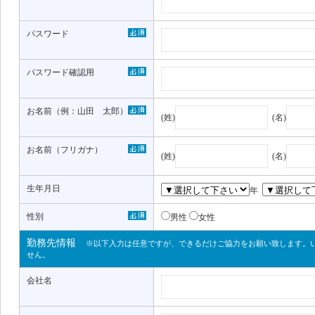
パスワード
パスワード確認用
お名前（例：山田 太郎）
(姓)
(名)
お名前（フリガナ）
(姓)
(名)
生年月日
年
性別
男性
女性
勤務先情報
※以下入力は任意ですが、できるだけご協力をお願い致します。
せん。
会社名