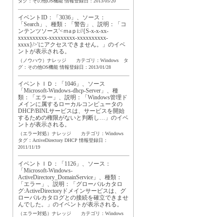
タグ：
その他OS機能
情報登録日：2013/05/20
イベントID：「3036」、ソース：
「Search」、種類：「警告」、説明：「コ
ンテンツソース'<ｍaｐi://{S-x-x-xx-
xxxxxxxxxx-xxxxxxxxx-xxxxxxxxxx-
xxxx}/>'にアクセスできません。」のイベ
ントが表示される。
（ノウハウ）ナレッジ カテゴリ：Windows タ
グ：
その他OS機能
情報登録日：2013/01/28
イベントＩＤ：「1046」、ソース
「Microsoft-Windows-dhcp-Server」、種
類：「エラー」、説明：「Windows管理ド
メインに属するローカルコンピュータの
DHCP/BINLサービスは、サービスを開始
するための権限がないと判断し…」のイベ
ントが表示される。
（エラー対処）ナレッジ カテゴリ：Windows
タグ：
ActiveDirectory
DHCP
情報登録日：
2011/11/19
イベントＩＤ：「1126」、ソース：
「Microsoft-Windows-
ActiveDirectory_DomainService」、種類：
「エラー」、説明：「グローバルカタロ
グ:ActiveDirectoryドメインサービスは、グ
ローバルカタログとの接続を確立できませ
んでした。」のイベントが表示される。
（エラー対処）ナレッジ カテゴリ：Windows