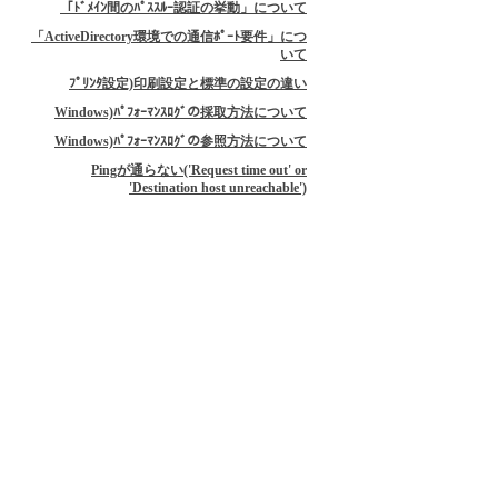
「ﾄﾞﾒｲﾝ間のﾊﾟｽｽﾙｰ認証の挙動」について
「ActiveDirectory環境での通信ﾎﾟｰﾄ要件」につ
いて
ﾌﾟﾘﾝﾀ設定)印刷設定と標準の設定の違い
Windows)ﾊﾟﾌｫｰﾏﾝｽﾛｸﾞの採取方法について
Windows)ﾊﾟﾌｫｰﾏﾝｽﾛｸﾞの参照方法について
Pingが通らない('Request time out' or
'Destination host unreachable')