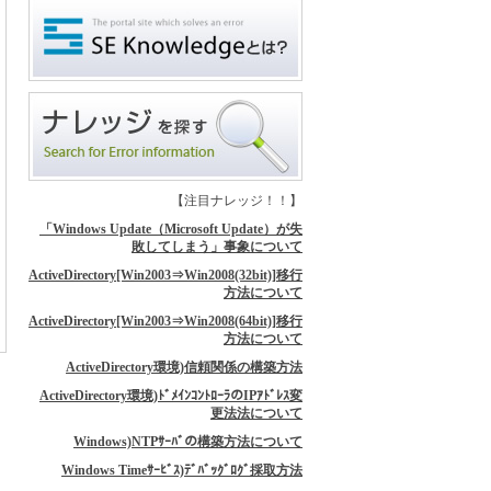
【注目ナレッジ！！】
「Windows Update（Microsoft Update）が失
敗してしまう」事象について
ActiveDirectory[Win2003⇒Win2008(32bit)]移行
方法について
ActiveDirectory[Win2003⇒Win2008(64bit)]移行
方法について
ActiveDirectory環境)信頼関係の構築方法
ActiveDirectory環境)ﾄﾞﾒｲﾝｺﾝﾄﾛｰﾗのIPｱﾄﾞﾚｽ変
更法法について
Windows)NTPｻｰﾊﾞの構築方法について
Windows Timeｻｰﾋﾞｽ)ﾃﾞﾊﾞｯｸﾞﾛｸﾞ採取方法