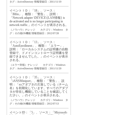
タグ：
ActiveDirectory
情報登録日：2011/11/19
イベントＩＤ：「18」、ソース：
「Blfm」、種類：「警告」、説明：
「Network adapter \DEVICE\{LAN情報} is
de-activated and is no longer participating in
network traffic.」のイベントが表示される。
（ノウハウ）ナレッジ カテゴリ：Windows タ
グ：
その他OS機能
情報登録日：2012/07/28
イベントＩＤ：「13」、ソース：
「AutoEnrollment」、種類：「エラー」、
説明：「ローカルシステムの証明書の自動
登録で、ドメインコントローラ証明書を登
録できませんでした。」のイベントが表示
される。
（エラー対処）ナレッジ カテゴリ：Windows
タグ：
ActiveDirectory
情報登録日：2011/11/20
イベントＩＤ：「35」、ソース：
「iANSMiniport」、種類：「警告」、説
明：「xxアダプタの欠落している（チーム
名）を初期化しています。すべてのアダプ
タが存在し機能していることを確認してく
ださい。」のイベントが表示される。
（ノウハウ）ナレッジ カテゴリ：Windows タ
グ：
その他OS機能
情報登録日：2012/07/13
イベントID：「5」、ソース：「Microsoft-