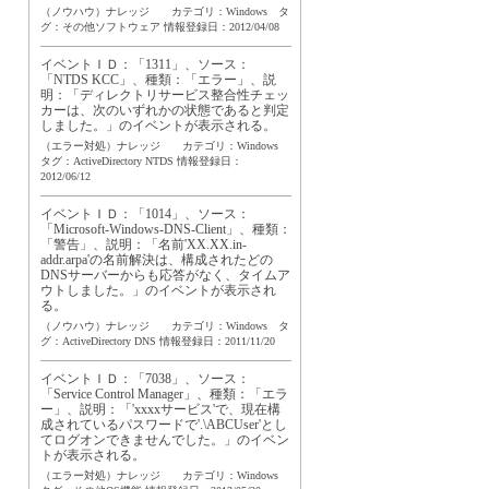
（ノウハウ）ナレッジ カテゴリ：Windows タ
グ：
その他ソフトウェア
情報登録日：2012/04/08
イベントＩＤ：「1311」、ソース：
「NTDS KCC」、種類：「エラー」、説
明：「ディレクトリサービス整合性チェッ
カーは、次のいずれかの状態であると判定
しました。」のイベントが表示される。
（エラー対処）ナレッジ カテゴリ：Windows
タグ：
ActiveDirectory
NTDS
情報登録日：
2012/06/12
イベントＩＤ：「1014」、ソース：
「Microsoft-Windows-DNS-Client」、種類：
「警告」、説明：「名前'XX.XX.in-
addr.arpa'の名前解決は、構成されたどの
DNSサーバーからも応答がなく、タイムア
ウトしました。」のイベントが表示され
る。
（ノウハウ）ナレッジ カテゴリ：Windows タ
グ：
ActiveDirectory
DNS
情報登録日：2011/11/20
イベントＩＤ：「7038」、ソース：
「Service Control Manager」、種類：「エラ
ー」、説明：「'xxxxサービス'で、現在構
成されているパスワードで'.\ABCUser'とし
てログオンできませんでした。」のイベン
トが表示される。
（エラー対処）ナレッジ カテゴリ：Windows