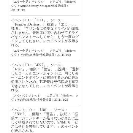
（エラー対処）ナレッジ カテゴリ：Windows
タグ：
ActiveDirectory
Netlogon
情報登録日：
2011/11/19
イベントID：「1111」、ソース：
「TermServDevices」、種類：「エラー」、
説明：「プリンタに必要なドライバが認識
されません。管理者に問い合わせてドライ
バをインストールしてから、もう一度ログ
インしてください。」のイベントが表示さ
れる。
（エラー対処）ナレッジ カテゴリ：Windows
タグ：
その他OS機能
情報登録日：2011/11/03
イベントID：「4227」、ソース：
「Tcpip」、種類：「警告」、説明：「選択
したローカルエンドポイントは、同じリモ
ートエンドポイントに接続するために最近
使用されたため、TCP/IPは発信接続を確立
できませんでした。」のイベントが表示さ
れる。
（ノウハウ）ナレッジ カテゴリ：Windows タ
グ：
その他OS機能
情報登録日：2011/11/29
イベントＩＤ：「1101」、ソース：
「SNMP」、種類：「警告」、説明：「拡
張エージェントキーが足りないかまたは正
しく構成されていないので、SNMPサービ
スはそれを無視しています。」のイベント
が表示される。