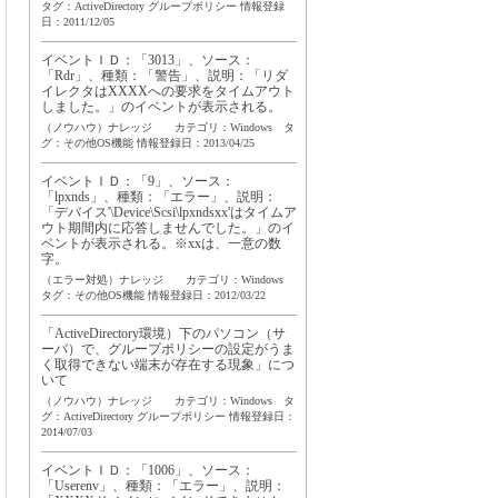
タグ：
ActiveDirectory
グループポリシー
情報登録
日：2011/12/05
イベントＩＤ：「3013」、ソース：
「Rdr」、種類：「警告」、説明：「リダ
イレクタはXXXXへの要求をタイムアウト
しました。」のイベントが表示される。
（ノウハウ）ナレッジ カテゴリ：Windows タ
グ：
その他OS機能
情報登録日：2013/04/25
イベントＩＤ：「9」、ソース：
「lpxnds」、種類：「エラー」、説明：
「デバイス'\Device\Scsi\lpxndsxx'はタイムア
ウト期間内に応答しませんでした。」のイ
ベントが表示される。※xxは、一意の数
字。
（エラー対処）ナレッジ カテゴリ：Windows
タグ：
その他OS機能
情報登録日：2012/03/22
「ActiveDirectory環境）下のパソコン（サ
ーバ）で、グループポリシーの設定がうま
く取得できない端末が存在する現象」につ
いて
（ノウハウ）ナレッジ カテゴリ：Windows タ
グ：
ActiveDirectory
グループポリシー
情報登録日：
2014/07/03
イベントＩＤ：「1006」、ソース：
「Userenv」、種類：「エラー」、説明：