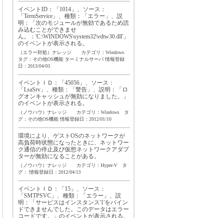
イベントID：「1014」、ソース：
「TermService」、種類：「エラー」、説
明：「次のモジュールが無効であるため読
み込むことができませ
ん。：'C:\WINDOWS\system32\vdtw30.dll'」
のイベントが表示される。
（エラー対処）ナレッジ カテゴリ：Windows
タグ：
その他OS機能
ターミナルサーバ
情報登録
日：2013/04/03
イベントＩＤ：「45056」、ソース：
「LsaSrv」、種類：「警告」、説明：「ロ
グオンキャッシュが無効になりました。」
のイベントが表示される。
（ノウハウ）ナレッジ カテゴリ：Windows タ
グ：
その他OS機能
情報登録日：2012/01/10
環境により、ゲストOSのネットワークが
高負荷時状態になったときに、ネットワー
ク通信の停止及び仮想ネットワークアダプ
ターが無効になることがある。
（ノウハウ）ナレッジ カテゴリ：Hyper-V タ
グ：
情報登録日：2012/04/13
イベントＩＤ：「15」、ソース：
「SMTPSVC」、種類：「エラー」、説
明：「サービスはインスタンス'1'をバイン
ドできませんでした。このデータはエラー
コードです。」のイベントが表示される。