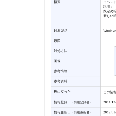
概要
イベントI
説明：
既定の
新しい
=======
対象製品
Windows
原因
対処方法
画像
参考情報
参考資料
役に立った
この情
情報登録日
2011/12
（情報登録者）
情報更新日
2012/01
（情報更新者）