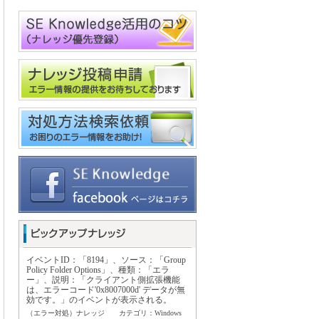
イベントID：「8194」、ソース：「Group
Policy Folder Options」、種類：「エラ
ー」、説明：「クライアント側拡張機能
は、エラーコード'0x8007000d' データが無
効です。」のイベントが表示される。
（エラー対処）ナレッジ カテゴリ：Windows