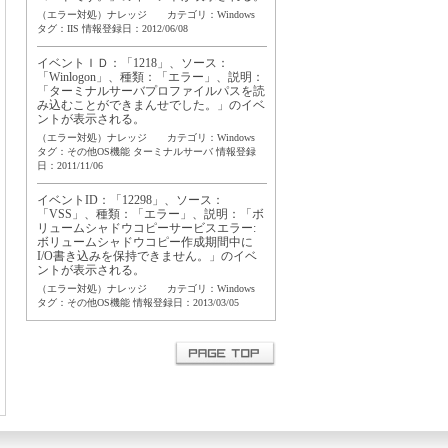
（エラー対処）ナレッジ カテゴリ：Windows
タグ：
IIS
情報登録日：2012/06/08
イベントＩＤ：「1218」、ソース：
「Winlogon」、種類：「エラー」、説明：
「ターミナルサーバプロファイルパスを読
み込むことができまんせでした。」のイベ
ントが表示される。
（エラー対処）ナレッジ カテゴリ：Windows
タグ：
その他OS機能
ターミナルサーバ
情報登録
日：2011/11/06
イベントID：「12298」、ソース：
「VSS」、種類：「エラー」、説明：「ボ
リュームシャドウコピーサービスエラー:
ボリュームシャドウコピー作成期間中に
I/O書き込みを保持できません。」のイベ
ントが表示される。
（エラー対処）ナレッジ カテゴリ：Windows
タグ：
その他OS機能
情報登録日：2013/03/05