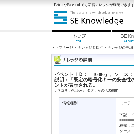
Twitter
や
Facebook
でも新着ナレッジが確認できま
トップページ
>
ナレッジを探す
>
ナレッジの詳細
イベントＩＤ：「16386」、ソース
説明：「既定の暗号化キーの安全性
ントが表示される。
カテゴリ：
Windows
タグ：
その他OS機能
情報種別
（エラ
下記、
=======
種類：
ソース：