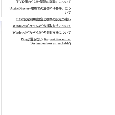
「ﾄﾞﾒｲﾝ間のﾊﾟｽｽﾙｰ認証の挙動」について
「ActiveDirectory環境での通信ﾎﾟｰﾄ要件」につ
いて
ﾌﾟﾘﾝﾀ設定)印刷設定と標準の設定の違い
Windows)ﾊﾟﾌｫｰﾏﾝｽﾛｸﾞの採取方法について
Windows)ﾊﾟﾌｫｰﾏﾝｽﾛｸﾞの参照方法について
Pingが通らない('Request time out' or
'Destination host unreachable')