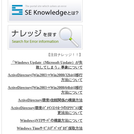
【注目ナレッジ！！】
「Windows Update（Microsoft Update）が失
敗してしまう」事象について
ActiveDirectory[Win2003⇒Win2008(32bit)]移行
方法について
ActiveDirectory[Win2003⇒Win2008(64bit)]移行
方法について
ActiveDirectory環境)信頼関係の構築方法
ActiveDirectory環境)ﾄﾞﾒｲﾝｺﾝﾄﾛｰﾗのIPｱﾄﾞﾚｽ変
更法法について
Windows)NTPｻｰﾊﾞの構築方法について
Windows Timeｻｰﾋﾞｽ)ﾃﾞﾊﾞｯｸﾞﾛｸﾞ採取方法