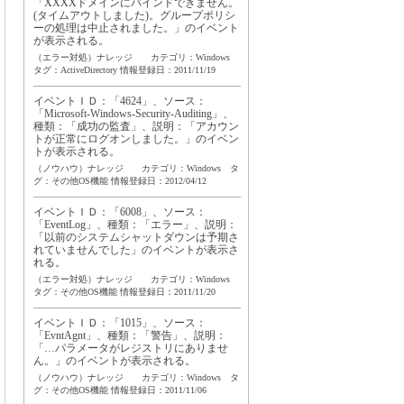
「XXXXドメインにバインドできません。
(タイムアウトしました)。グループポリシ
ーの処理は中止されました。」のイベント
が表示される。
（エラー対処）ナレッジ カテゴリ：Windows
タグ：
ActiveDirectory
情報登録日：2011/11/19
イベントＩＤ：「4624」、ソース：
「Microsoft-Windows-Security-Auditing」、
種類：「成功の監査」、説明：「アカウン
トが正常にログオンしました。」のイベン
トが表示される。
（ノウハウ）ナレッジ カテゴリ：Windows タ
グ：
その他OS機能
情報登録日：2012/04/12
イベントＩＤ：「6008」、ソース：
「EventLog」、種類：「エラー」、説明：
「以前のシステムシャットダウンは予期さ
れていませんでした」のイベントが表示さ
れる。
（エラー対処）ナレッジ カテゴリ：Windows
タグ：
その他OS機能
情報登録日：2011/11/20
イベントＩＤ：「1015」、ソース：
「EvntAgnt」、種類：「警告」、説明：
「…パラメータがレジストリにありませ
ん。」のイベントが表示される。
（ノウハウ）ナレッジ カテゴリ：Windows タ
グ：
その他OS機能
情報登録日：2011/11/06