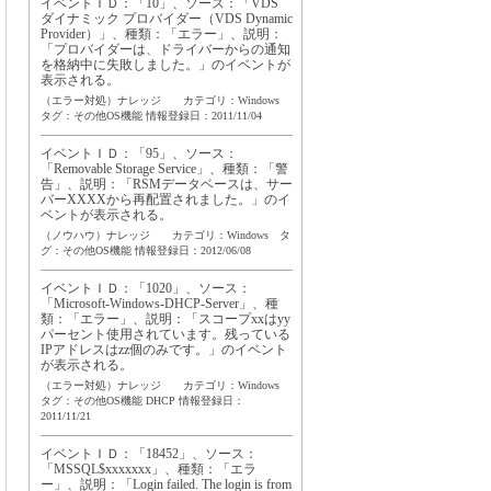
イベントＩＤ：「10」、ソース：「VDS
ダイナミック プロバイダー（VDS Dynamic
Provider）」、種類：「エラー」、説明：
「プロバイダーは、ドライバーからの通知
を格納中に失敗しました。」のイベントが
表示される。
（エラー対処）ナレッジ カテゴリ：Windows
タグ：
その他OS機能
情報登録日：2011/11/04
イベントＩＤ：「95」、ソース：
「Removable Storage Service」、種類：「警
告」、説明：「RSMデータベースは、サー
バーXXXXから再配置されました。」のイ
ベントが表示される。
（ノウハウ）ナレッジ カテゴリ：Windows タ
グ：
その他OS機能
情報登録日：2012/06/08
イベントＩＤ：「1020」、ソース：
「Microsoft-Windows-DHCP-Server」、種
類：「エラー」、説明：「スコープxxはyy
パーセント使用されています。残っている
IPアドレスはzz個のみです。」のイベント
が表示される。
（エラー対処）ナレッジ カテゴリ：Windows
タグ：
その他OS機能
DHCP
情報登録日：
2011/11/21
イベントＩＤ：「18452」、ソース：
「MSSQL$xxxxxxx」、種類：「エラ
ー」、説明：「Login failed. The login is from