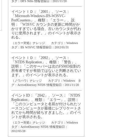
タグ：
DFS
Ntfrs
情報登録日：2011/11/20
イベントＩＤ：「2001」、ソース：
「Microsoft-Windows-IIS-W3SVC-
PerfCounters」、種類：「エラー」、説
明：「W3SVC カウンタの更新に時間がか
かりすぎている場合、古いカウンタが代わ
りに使用されます。」のイベントが表示さ
れる。
（エラー対処）ナレッジ カテゴリ：Windows
タグ：
IIS
W3SVC
情報登録日：2012/01/31
イベントＩＤ：「2092」、ソース：
「NTDS Replication」、種類：「警告」、
説明：「このサーバーは次のFSMO役割の
所有者ですが有効ではないと判断されてい
ます。」のイベントが表示される。
（ノウハウ）ナレッジ カテゴリ：Windows タ
グ：
ActiveDirectory
NTDS
情報登録日：2011/11/20
イベントID：「2042」、ソース：「NTDS
Replication」、種類：「エラー」、説明：
「このコンピュータと名前が付けられたソ
ースコンピュータが最後にレプリケートさ
れてから時間が経ちすぎました。」のイベ
ントが表示される。
（エラー対処）ナレッジ カテゴリ：Windows
タグ：
ActiveDirectory
NTDS
情報登録日：
2012/05/28