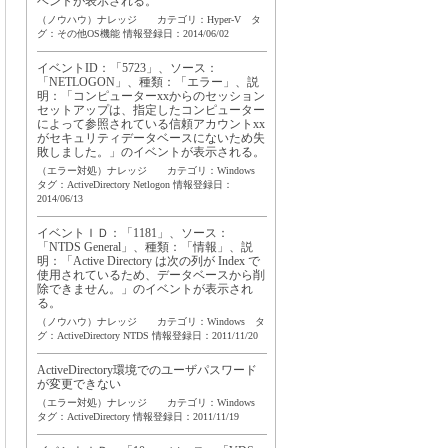
ベントが表示される。
（ノウハウ）ナレッジ カテゴリ：Hyper-V タ
グ：
その他OS機能
情報登録日：2014/06/02
イベントID：「5723」、ソース：
「NETLOGON」、種類：「エラー」、説
明：「コンピューターxxからのセッション
セットアップは、指定したコンピューター
によって参照されている信頼アカウントxx
がセキュリティデータベースにないため失
敗しました。」のイベントが表示される。
（エラー対処）ナレッジ カテゴリ：Windows
タグ：
ActiveDirectory
Netlogon
情報登録日：
2014/06/13
イベントＩＤ：「1181」、ソース：
「NTDS General」、種類：「情報」、説
明：「Active Directory は次の列が Index で
使用されているため、データベースから削
除できません。」のイベントが表示され
る。
（ノウハウ）ナレッジ カテゴリ：Windows タ
グ：
ActiveDirectory
NTDS
情報登録日：2011/11/20
ActiveDirectory環境でのユーザパスワード
が変更できない
（エラー対処）ナレッジ カテゴリ：Windows
タグ：
ActiveDirectory
情報登録日：2011/11/19