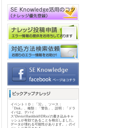
イベントＩＤ：「32」、ソース：
「Disk」、種類：「警告」、説明：「ドラ
イバは、デバイ
ス'\Device\Harddisk0\DRxx'の書き込みキャ
ッシュが有効であることを検出しました。
データが壊れる可能性があります。」のイ