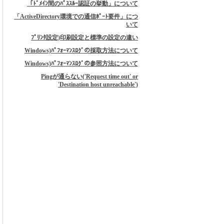
「ﾄﾞﾒｲﾝ間のﾊﾟｽｽﾙｰ認証の挙動」について
「ActiveDirectory環境での通信ﾎﾟｰﾄ要件」につ
いて
ﾌﾟﾘﾝﾀ設定)印刷設定と標準の設定の違い
Windows)ﾊﾟﾌｫｰﾏﾝｽﾛｸﾞの採取方法について
Windows)ﾊﾟﾌｫｰﾏﾝｽﾛｸﾞの参照方法について
Pingが通らない('Request time out' or
'Destination host unreachable')