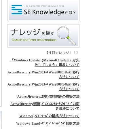
【注目ナレッジ！！】
「Windows Update（Microsoft Update）が失
敗してしまう」事象について
ActiveDirectory[Win2003⇒Win2008(32bit)]移行
方法について
ActiveDirectory[Win2003⇒Win2008(64bit)]移行
方法について
ActiveDirectory環境)信頼関係の構築方法
ActiveDirectory環境)ﾄﾞﾒｲﾝｺﾝﾄﾛｰﾗのIPｱﾄﾞﾚｽ変
更法法について
Windows)NTPｻｰﾊﾞの構築方法について
Windows Timeｻｰﾋﾞｽ)ﾃﾞﾊﾞｯｸﾞﾛｸﾞ採取方法