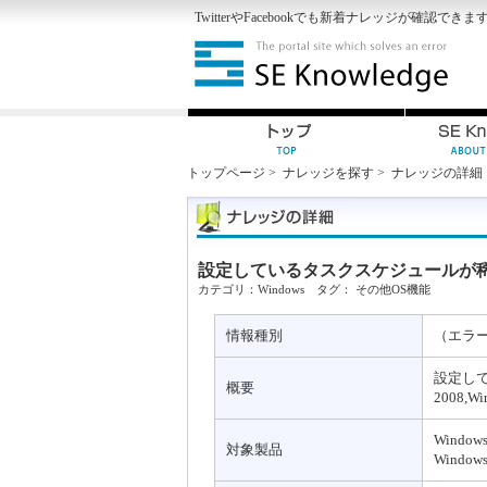
Twitter
や
Facebook
でも新着ナレッジが確認できま
トップページ
>
ナレッジを探す
>
ナレッジの詳細
設定しているタスクスケジュールが稀に遅延す
カテゴリ：
Windows
タグ：
その他OS機能
情報種別
（エラ
設定して
概要
2008,Wi
Windows
対象製品
Windows