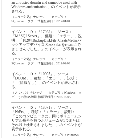
an untrusted domain and cannot be used with
Windows authentication.」のイベントが表示
される。
（エラー対処）ナレッジ カテゴリ：
SQLserver タグ：
情報登録日：2012/01/04
イベントＩＤ：「17055」、ソース：
「MSSQLServer」、種類：「エラー」、説
明：「18204:BackupDiskFile::CreateMedia:バ
ックアップデバイス'X:\xxx.dat'をcreateにで
きませんでした。」のイベントが表示され
る。
（エラー対処）ナレッジ カテゴリ：
SQLserver タグ：
情報登録日：2012/02/03
イベントＩＤ：「10005」、ソース
「DCOM」、種類：「エラー」、説明：
「-（情報なし）」のイベントが表示され
る。
（ノウハウ）ナレッジ カテゴリ：Windows タ
グ：
その他OS機能
情報登録日：2011/11/05
イベントＩＤ：「13571」、ソース：
「NtFrs」、種類：「エラー」、説明：
「このコンピュータに、同じボリュームシ
リアル番号を持つボリュームが1つまたは
それ以上検出されました。」のイベントが
表示される。
（エラー対処）ナレッジ カテゴリ：Windows