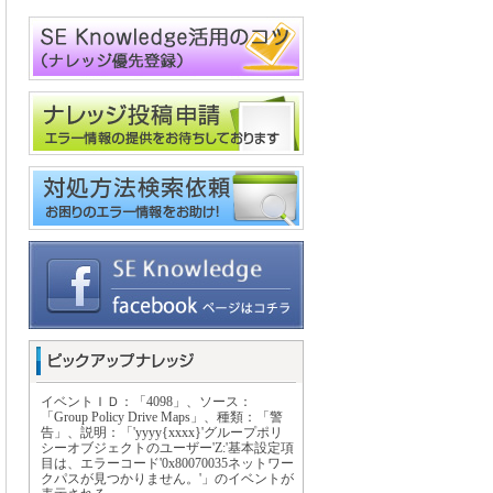
イベントＩＤ：「4098」、ソース：
「Group Policy Drive Maps」、種類：「警
告」、説明：「'yyyy{xxxx}'グループポリ
シーオブジェクトのユーザー'Z:'基本設定項
目は、エラーコード'0x80070035ネットワー
クパスが見つかりません。'」のイベントが