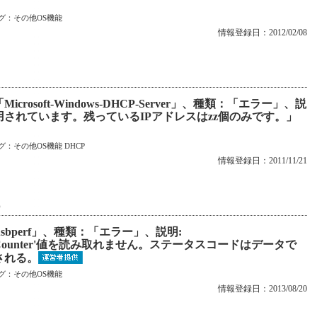
グ：
その他OS機能
情報登録日：2012/02/08
rosoft-Windows-DHCP-Server」、種類：「エラー」、説
用されています。残っているIPアドレスはzz個のみです。」
グ：
その他OS機能
DHCP
情報登録日：2011/11/21
P）
sbperf」、種類：「エラー」、説明:
の'First Counter'値を読み取れません。ステータスコードはデータで
される。
グ：
その他OS機能
情報登録日：2013/08/20