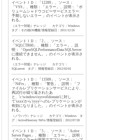
イベントＩＤ：「12289」、ソース：
「VSS」、種類：「エラー」、説明：「ボ
リュームシャドウコピーサービスエラー:
予期しないエラー 」のイベントが表示さ
れる。
（エラー対処）ナレッジ カテゴリ：Windows
タグ：
その他OS機能
情報登録日：2011/12/26
イベントＩＤ：「2」、ソース：
「SQLCTR60」、種類：「エラー」、説
明：「OpenSQLPerformanceData:SQLServer
に接続できません。」のイベントが表示さ
れる。
（エラー対処）ナレッジ カテゴリ：
SQLserver タグ：
情報登録日：2012/02/01
イベントＩＤ：「13509」、ソース：
「NtFrs」、種類：「警告」、説明：「フ
ァイルレプリケーションサービスにより、
再試行が繰り返されたあ
と、'c:\windows\sysvol\domain'に対し
て'xxxx'から'yyyy'へのレプリケーションが
有効になりました。」のイベントが表示さ
れる。
（ノウハウ）ナレッジ カテゴリ：Windows タ
グ：
ActiveDirectory
NtFrs
情報登録日：2012/07/28
イベントＩＤ：「5」、ソース：「Active
Server Pages」、種類：「エラー」、説明：
「次のエラーが原因でアプリケーションプ