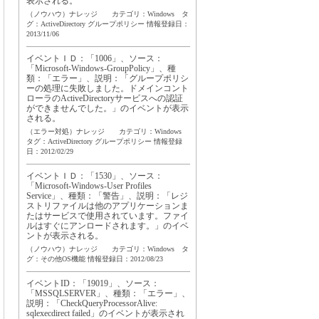
表示される。
（ノウハウ）ナレッジ カテゴリ：Windows タ
グ：
ActiveDirectory
グループポリシー
情報登録日：
2013/11/06
イベントＩＤ：「1006」、ソース：
「Microsoft-Windows-GroupPolicy」、種
類：「エラー」、説明：「グループポリシ
ーの処理に失敗しました。ドメインコント
ローラのActiveDirectoryサービスへの認証
ができませんでした。」のイベントが表示
される。
（エラー対処）ナレッジ カテゴリ：Windows
タグ：
ActiveDirectory
グループポリシー
情報登録
日：2012/02/29
イベントＩＤ：「1530」、ソース：
「Microsoft-Windows-User Profiles
Service」、種類：「警告」、説明：「レジ
ストリファイルは他のアプリケーションま
たはサービスで使用されています。ファイ
ルはすぐにアンロードされます。」のイベ
ントが表示される。
（ノウハウ）ナレッジ カテゴリ：Windows タ
グ：
その他OS機能
情報登録日：2012/08/23
イベントID：「19019」、ソース：
「MSSQLSERVER」、種類：「エラー」、
説明：「CheckQueryProcessorAlive:
sqlexecdirect failed」のイベントが表示され