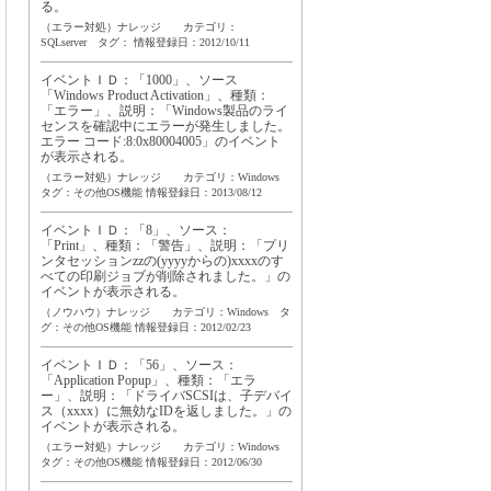
る。
（エラー対処）ナレッジ カテゴリ：
SQLserver タグ：
情報登録日：2012/10/11
イベントＩＤ：「1000」、ソース
「Windows Product Activation」、種類：
「エラー」、説明：「Windows製品のライ
センスを確認中にエラーが発生しました。
エラー コード:8:0x80004005」のイベント
が表示される。
（エラー対処）ナレッジ カテゴリ：Windows
タグ：
その他OS機能
情報登録日：2013/08/12
イベントＩＤ：「8」、ソース：
「Print」、種類：「警告」、説明：「プリ
ンタセッションzzの(yyyyからの)xxxxのす
べての印刷ジョブが削除されました。」の
イベントが表示される。
（ノウハウ）ナレッジ カテゴリ：Windows タ
グ：
その他OS機能
情報登録日：2012/02/23
イベントＩＤ：「56」、ソース：
「Application Popup」、種類：「エラ
ー」、説明：「ドライバSCSIは、子デバイ
ス（xxxx）に無効なIDを返しました。」の
イベントが表示される。
（エラー対処）ナレッジ カテゴリ：Windows
タグ：
その他OS機能
情報登録日：2012/06/30