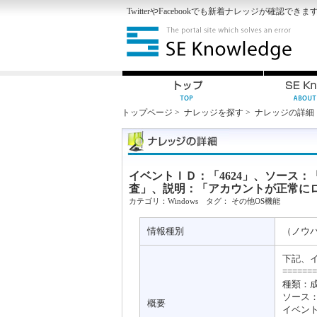
Twitter
や
Facebook
でも新着ナレッジが確認できま
トップページ
>
ナレッジを探す
>
ナレッジの詳細
イベントＩＤ：「4624」、ソース：「Micro
査」、説明：「アカウントが正常に
カテゴリ：
Windows
タグ：
その他OS機能
情報種別
（ノウ
下記、
=======
種類：
ソース：Mic
概要
イベントI