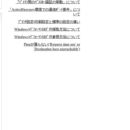
「ﾄﾞﾒｲﾝ間のﾊﾟｽｽﾙｰ認証の挙動」について
「ActiveDirectory環境での通信ﾎﾟｰﾄ要件」につ
いて
ﾌﾟﾘﾝﾀ設定)印刷設定と標準の設定の違い
Windows)ﾊﾟﾌｫｰﾏﾝｽﾛｸﾞの採取方法について
Windows)ﾊﾟﾌｫｰﾏﾝｽﾛｸﾞの参照方法について
Pingが通らない('Request time out' or
'Destination host unreachable')