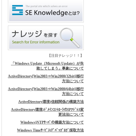
【注目ナレッジ！！】
「Windows Update（Microsoft Update）が失
敗してしまう」事象について
ActiveDirectory[Win2003⇒Win2008(32bit)]移行
方法について
ActiveDirectory[Win2003⇒Win2008(64bit)]移行
方法について
ActiveDirectory環境)信頼関係の構築方法
ActiveDirectory環境)ﾄﾞﾒｲﾝｺﾝﾄﾛｰﾗのIPｱﾄﾞﾚｽ変
更法法について
Windows)NTPｻｰﾊﾞの構築方法について
Windows Timeｻｰﾋﾞｽ)ﾃﾞﾊﾞｯｸﾞﾛｸﾞ採取方法