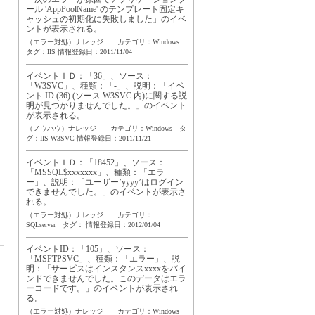
ール 'AppPoolName' のテンプレート固定キ
ャッシュの初期化に失敗しました」のイベ
ントが表示される。
（エラー対処）ナレッジ カテゴリ：Windows
タグ：
IIS
情報登録日：2011/11/04
イベントＩＤ：「36」、ソース：
「W3SVC」、種類：「-」、説明：「イベ
ント ID (36) (ソース W3SVC 内)に関する説
明が見つかりませんでした。」のイベント
が表示される。
（ノウハウ）ナレッジ カテゴリ：Windows タ
グ：
IIS
W3SVC
情報登録日：2011/11/21
イベントＩＤ：「18452」、ソース：
「MSSQL$xxxxxxx」、種類：「エラ
ー」、説明：「ユーザー’yyyy’はログイン
できませんでした。」のイベントが表示さ
れる。
（エラー対処）ナレッジ カテゴリ：
SQLserver タグ：
情報登録日：2012/01/04
イベントID：「105」、ソース：
「MSFTPSVC」、種類：「エラー」、説
明：「サービスはインスタンスxxxxをバイ
ンドできませんでした。このデータはエラ
ーコードです。」のイベントが表示され
る。
（エラー対処）ナレッジ カテゴリ：Windows