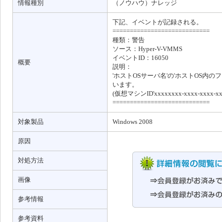
情報種別
（ノウハウ）ナレッジ
下記、イベントが記録される。
============================
種類：警告
ソース：Hyper-V-VMMS
イベントID：16050
概要
説明：
'ホストOSサーバ名'の'ホストOS内
います。
(仮想マシンID'xxxxxxxx-xxxx-xxxx-xxx
============================
対象製品
Windows 2008
原因
対処方法
画像
参考情報
参考資料