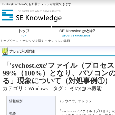
Twitter
や
Facebook
でも新着ナレッジが確認できます
トップページ
>
ナレッジを探す
>
ナレッジの詳細
「'svchost.exe'ファイル（プロ
99%（100%）となり、パソコ
る」現象について（対処事例①）
カテゴリ：
Windows
タグ：
その他OS機能
情報種別
（ノウハウ）ナレッジ
「'svchost.exe'ファイル（プロセ
概要