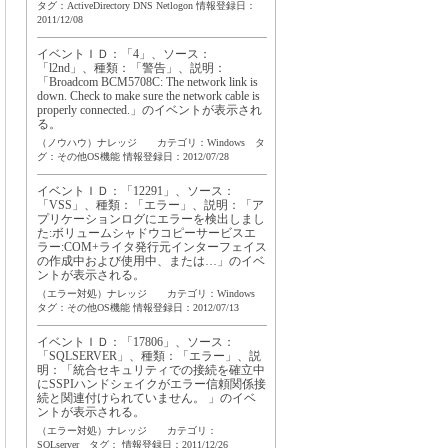
タグ：
ActiveDirectory
DNS
Netlogon
情報登録日：
2011/12/08
イベントＩＤ：「4」、ソース：
「l2nd」、種類：「警告」、説明：
「Broadcom BCM5708C: The network link is
down. Check to make sure the network cable is
properly connected.」のイベントが表示され
る。
（ノウハウ）ナレッジ カテゴリ：Windows タ
グ：
その他OS機能
情報登録日：2012/07/28
イベントＩＤ：「12291」、ソース：
「VSS」、種類：「エラー」、説明：「ア
プリケーションログにエラーを検出しまし
た:ボリュームシャドウコピーサービスエ
ラー:COM+ライタ発行元インターフェイス
の作成中および使用中、または…」のイベ
ントが表示される。
（エラー対処）ナレッジ カテゴリ：Windows
タグ：
その他OS機能
情報登録日：2012/07/13
イベントＩＤ：「17806」、ソース：
「SQLSERVER」、種類：「エラー」、説
明：「統合セキュリティでの接続を確立中
にSSPIハンドシェイクがエラー信頼関係接
続と関連付けられていません。 」のイベ
ントが表示される。
（エラー対処）ナレッジ カテゴリ：
SQLserver タグ：
情報登録日：2011/12/26