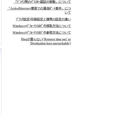
「ﾄﾞﾒｲﾝ間のﾊﾟｽｽﾙｰ認証の挙動」について
「ActiveDirectory環境での通信ﾎﾟｰﾄ要件」につ
いて
ﾌﾟﾘﾝﾀ設定)印刷設定と標準の設定の違い
Windows)ﾊﾟﾌｫｰﾏﾝｽﾛｸﾞの採取方法について
Windows)ﾊﾟﾌｫｰﾏﾝｽﾛｸﾞの参照方法について
Pingが通らない('Request time out' or
'Destination host unreachable')