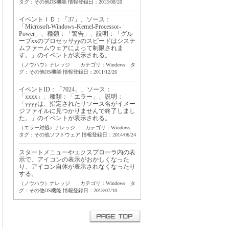
タグ：
その他OS機能
情報登録日：2013/08/20
イベントＩＤ：「37」、ソース：
「Microsoft-Windows-Kernel-Processor-
Power」、種類：「警告」、説明：「グル
ープxxのプロセッサyyのスピードはシステ
ムファームウェアによって制限されま
す。」のイベントが表示される。
（ノウハウ）ナレッジ カテゴリ：Windows タ
グ：
その他OS機能
情報登録日：2011/12/26
イベントID：「7024」、ソース：
「xxxx」、種類：「エラー」、説明：
「yyyyは、指定されたリソース名がイメー
ジファイルに見つかりませんで終了しまし
た。」のイベントが表示される。
（エラー対処）ナレッジ カテゴリ：Windows
タグ：
その他ソフトウェア
情報登録日：2014/06/24
スタートメニューやエクスプローラ内の表
示で、アイコンの表示がおかしくなった
り、アイコン自体が表示されなくなったり
する。
（ノウハウ）ナレッジ カテゴリ：Windows タ
グ：
その他OS機能
情報登録日：2013/07/10