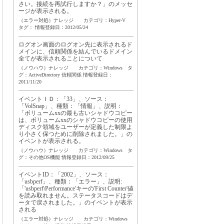
さい。接続を再試行しますか？」のメッセ
ージが表示される。
（エラー対処）ナレッジ カテゴリ：Hyper-V
タグ：
情報登録日：2012/05/24
ログオン画面のログオン先に表示されるド
メインに、信頼関係を結んでいるドメイン
全てが表示されることについて
（ノウハウ）ナレッジ カテゴリ：Windows タ
グ：
ActiveDirectory
信頼関係
情報登録日：
2011/11/20
イベントＩＤ：「33」、ソース：
「VolSnap」、種類：「情報」、説明：
「ボリュームxxの最も古いシャドウコピー
は、ボリュームxxのシャドウコピーの使用
ディスク領域をユーザーが定義した制限よ
り小さく保つために削除されました。」の
イベントが表示される。
（ノウハウ）ナレッジ カテゴリ：Windows タ
グ：
その他OS機能
情報登録日：2012/09/25
イベントID：「2002」、ソース：
「usbperf」、種類：「エラー」、説明:
「'usbperf\Performance'キーの'First Counter'値
を読み取れません。ステータスコードはデ
ータで戻されました。」のイベントが表示
される
（エラー対処）ナレッジ カテゴリ：Windows