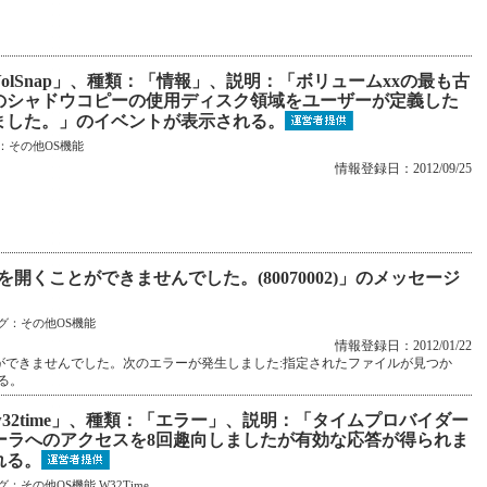
olSnap」、種類：「情報」、説明：「ボリュームxxの最も古
のシャドウコピーの使用ディスク領域をユーザーが定義した
ました。」のイベントが表示される。
：
その他OS機能
情報登録日：2012/09/25
を開くことができませんでした。(80070002)」のメッセージ
グ：
その他OS機能
情報登録日：2012/01/22
ことができませんでした。次のエラーが発生しました:指定されたファイルが見つか
れる。
32time」、種類：「エラー」、説明：「タイムプロバイダー
ーラへのアクセスを8回趣向しましたが有効な応答が得られま
れる。
グ：
その他OS機能
W32Time