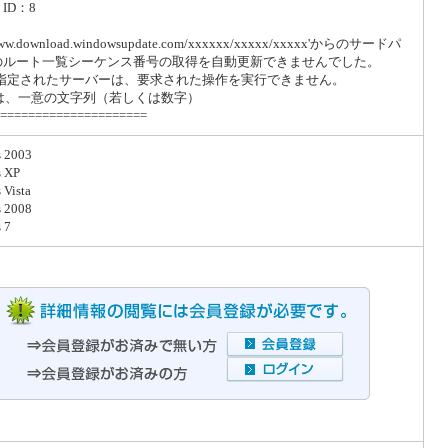
ID：8
/www.download.windowsupdate.com/xxxxxx/xxxxx/xxxxx'からのサードパ
のルート一覧シーケンス番号の取得を自動更新できませんでした。
:指定されたサーバーは、要求された操作を実行できません。
xは、一意の文字列（若しくは数字）
=====================
 2003
 XP
 Vista
 2008
 7