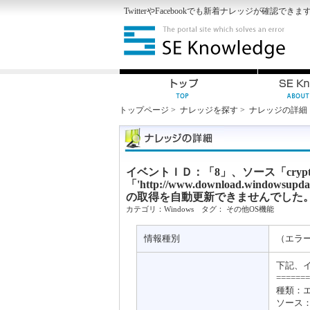
Twitter
や
Facebook
でも新着ナレッジが確認できま
トップページ
>
ナレッジを探す
>
ナレッジの詳細
イベントＩＤ：「8」、ソース「cry
「'http://www.download.wi
の取得を自動更新できませんでした
カテゴリ：
Windows
タグ：
その他OS機能
情報種別
（エラ
下記、
=======
種類：
ソース：C