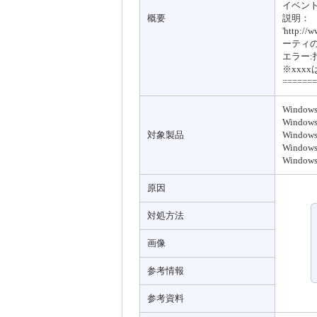
イベント
概要
説明：
'http:/
ーティ
エラー
※xxx
=======
Windows
Windows
対象製品
Windows
Windows
Windows
原因
対処方法
画像
参考情報
参考資料