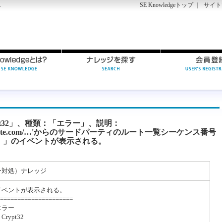
SE Knowledgeトップ
｜
サイト
す
pt32」、種類：「エラー」、説明：
ndowsupdate.com/…'からのサードパーティのルート一覧シーケンス番号
。」のイベントが表示される。
ー対処）ナレッジ
イベントが表示される。
=====================
エラー
rypt32