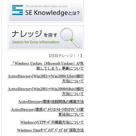
【注目ナレッジ！！】
「Windows Update（Microsoft Update）が失
敗してしまう」事象について
ActiveDirectory[Win2003⇒Win2008(32bit)]移行
方法について
ActiveDirectory[Win2003⇒Win2008(64bit)]移行
方法について
ActiveDirectory環境)信頼関係の構築方法
ActiveDirectory環境)ﾄﾞﾒｲﾝｺﾝﾄﾛｰﾗのIPｱﾄﾞﾚｽ変
更法法について
Windows)NTPｻｰﾊﾞの構築方法について
Windows Timeｻｰﾋﾞｽ)ﾃﾞﾊﾞｯｸﾞﾛｸﾞ採取方法